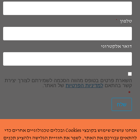
טלפון
*
דואר אלקטרוני
הסכמה
*
השארת פרטים בטופס מהווה הסכמה לשמירתם לצורך יצירת
קשר בהתאם
למדיניות הפרטיות
של האתר.
*
שלח
ריזים ושות רואי חשבון
אנחנו עושים שימוש בקובצי Cookies ובכלים טכנולוגיים אחרים כדי
Wisy Internet Marketing - וויזי שיווק באינטרנט
התאים עבורכם את האתר, לשפר את חוויית הגלישה ולהציע תכנים