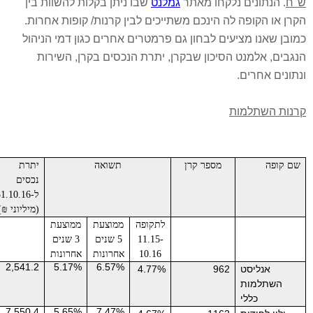
"ח
. הנתונים נלקחו מאתר
גמלנט
שבו ניתן בקלות להשוות בין
קרן או הקופה לה הינכם משתייכים לבין קרנות/ קופות אחרות.
מובן שאנו מציעים לבחון גם פרמטרים אחרים כגון דמי הניהול
נגבים, אלמנט הסיכון שבקרן, יתרת הנכסים בקרן, השירות
נתונים אחרים.
רנות השתלמות
שם קופה
מספר קרן
תשואה
יתרת
נכסים
ל-31.10.16
(מיליוני ₪)
לתקופה
ממוצעת
ממוצעת
11.15-
5 שנים
3 שנים
10.16
אחרונות
אחרונות
2,541.2
5.17%
6.57%
אנליסט
962
4.77%
השתלמות
כללי
7,550.4
5.65%
7.47%