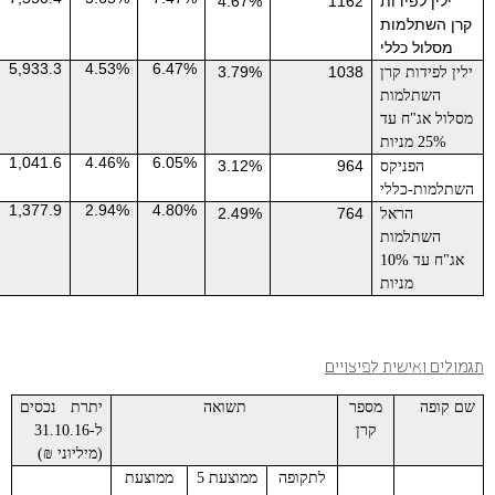
ילין לפידות
1162
4.67%
קרן השתלמות
מסלול כללי
5,933.3
4.53%
6.47%
3.79%
1038
ילין לפידות קרן
השתלמות
מסלול אג"ח עד
25% מניות
1,041.6
4.46%
6.05%
3.12%
964
הפניקס
השתלמות-כללי
1,377.9
2.94%
4.80%
2.49%
764
הראל
השתלמות
אג"ח עד 10%
מניות
גמולים ואישית לפיצויים
שם קופה
מספר
תשואה
יתרת נכסים
קרן
ל-31.10.16
(מיליוני ₪)
לתקופה
ממוצעת 5
ממוצעת