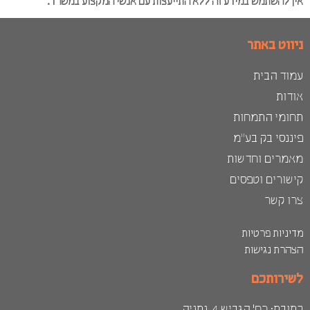
ן להשתמש במידע זה ללא התייעצות עם אנשי המקצוע במשרד.
יווט באתר
מוד הבית
דות
חומי התמחות
ננסי בק בע"מ
אמרים וחדשות
שורים וטפסים
רו קשר
יניות פרטיות
הרת נגישות
שירותכם
ובת: רח׳ הגביש 4, נתניה.