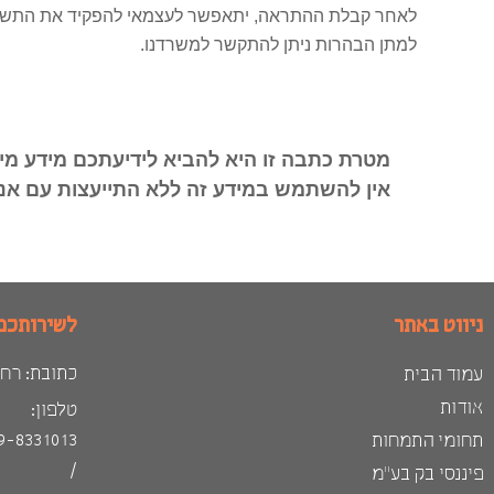
לאחר קבלת ההתראה, יתאפשר לעצמאי להפקיד את התשלומים תוך 90 יום ממשלוח התראה, או לבח
למתן הבהרות ניתן להתקשר למשרדנו.
מטרת כתבה זו היא להביא לידיעתכם מידע מיסו
אין להשתמש במידע זה ללא התייעצות עם אנ
ניווט באתר
לשירותכם
כתובת: רח׳ הגבי
עמוד הבית
אודות
טלפון:
9-8331013
תחומי התמחות
/
פיננסי בק בע"מ