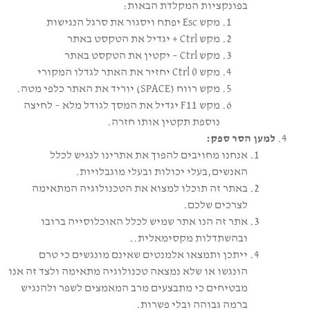
בפונקציות המקלדת הבאות:
מקש Esc יפתח ויסגור את סרגל הנגישות
מקש Ctrl + יגדיל את הטקסט באתר
מקש Ctrl – יקטין את הטקסט באתר
מקש Ctrl 0 יחזיר את האתר לגדלו המקורי
מקש רווח (SPACE) יוריד את האתר כלפי מטה.
מקש F11 יגדיל את המסך לגודל מלא – לחיצה
נוספת תקטין אותו חזרה.
למען הסר ספק:
אנחנו מחויבים להפוך את אתרינו לנגיש לכלל
האנשים,בעלי יכולות ובעלי מוגבלויות.
באתר זה תוכלו למצוא את הטכנולוגיה המתאימה
לצרכים שלכם.
אתר זה הנו אתר שמיש לכלל האוכלוסייה ברובו
ובהשתדלות מקסימאלית..
ייתכן ותמצאו אלמנטים שאינם מונגשים כי טרם
הונגשו או שלא נמצאה טכנולוגיה מתאימה ולצד זה אנו
מבטיחים כי מתבצעים מרב המאמצים לשפר ולהנגיש
ברמה גבוהה ובלי פשרות.