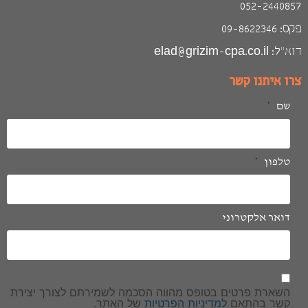
052-2440857
פקס: 09-8622346
דוא״ל: elad@grizim-cpa.co.il
צרו איתנו קשר
שם
*
טלפון
*
דואר אלקטרוני
הסכמה
*
השארת פרטים בטופס מהווה הסכמה לשמירתם לצורך יצירת
קשר בהתאם
למדיניות הפרטיות
של האתר.