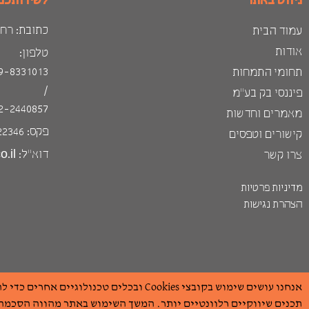
ניווט באתר
לשירותכם
כתובת: רח׳ הגבי
עמוד הבית
אודות
טלפון:
9-8331013
תחומי התמחות
/
פיננסי בק בע"מ
2-2440857
מאמרים וחדשות
פקס: 09-8622346
קישורים וטפסים
דוא״ל: elad@grizim-cpa.co.il
צרו קשר
מדיניות פרטיות
הצהרת נגישות
אנחנו עושים שימוש בקובצי Cookies ובכלים ט
גריזים ושות רואי חשבון
תכנים שיווקיים רלוונטיים יותר. המשך השימוש באתר מהווה הסכמה