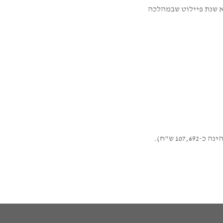
ב-1.1.24 לגבי כל עיסקה מעל 25,000 ש"ח והסכום יפחת בהדרגה ויגיע ל-5,000 ש"ח מ-1.1.28. שנת 2024 תהא שנת פיילוט שבמהלכה
107, ש"ח).