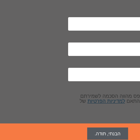
פס מהווה הסכמה לשמירתם
בהתאם
למדיניות הפרטיות
של
הבנתי, תודה.
Wisy Internet Marketin - וויזי שיווק באינטרנט