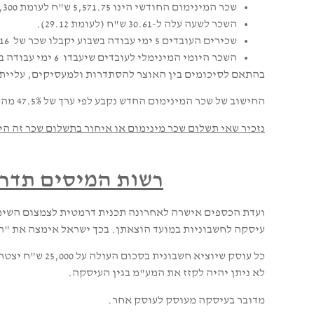
שכר המינימום החודשי הינו 5,571.75 ש"ח לעומת 5,300 עד כה (כ-5%).
השכר לשעה עלה ל-30.61 ש"ח (לעומת 29.12).
שכירים העובדים 5 ימי עבודה בשבוע יקבלו שכר של 257.16 ש"ח ליום. זאת בתנאי שהשכר לכל שעה יהיה לפחות 30.61 ש"ח לשעה.
השכר היומי המינימלי לעובדים שיעבדו 6 ימי עבודה בשבוע יהיה 222.87 ש"ח ליום. זאת בתנאי שהשכר לכל שעה יעלה על 30.60 ש"ח לשעה.
בהתאם לסיכומים בין האוצר להסתדרות ולמעסיקים, עליית שכר המינימום צפויה
החישוב של שכר המינימום החדש נקבע לפי ערך של 47.5% מהשכר ממוצע במשק שעומד על 11,730 שקל בסך הכל.
נזכיר שאי תשלום שכר מינימום או איחור בתשלום שכר זה הינ
רשות המיסים תדרוש אי
ועדת הכספים אישרה לאחרונה תכנית דרמטית לצמצום השימו
עיסקה לחשבוניות במועד הוצאתן. בכך ישראל אימצה את "ה
כל עוסק שיוציא חשבונית בסכום העולה על 25,000 ש"ח יצטרך לקבל מרשויות המע"מ מספר ממוחשב שיוטבע על גבי החשבונית.
לא ניתן יהיה לקזז את המע"מ בגין העיסקה.
מדובר בעיסקה מעוסק לעוסק אחר.